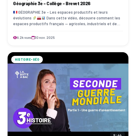
Géographie 3e - Collège - Brevet 2026
GÉOGRAPHIE 3e – Les espaces productifs et leurs
évolutions
Dans cette vidéo, découvre comment les
espaces productifs français — agricoles, industriels et de
services — se transforment face…
9.2k vues
30 nov. 2025
HISTOIRE-GÉO
9:46