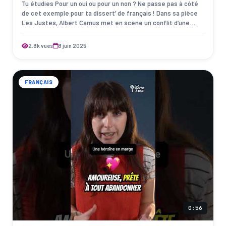
Tu étudies Pour un oui ou pour un non ? Ne passe pas à côté
de cet exemple pour ta dissert’ de français ! Dans sa pièce
Les Justes, Albert Camus met en scène un conflit d’une
toute autre ampleur que c…
2.8k vues
8 juin 2025
FRANÇAIS
0:56