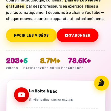
gratuites
par des professeurs en exercice. Mises à
jour automatiquement depuis notre chaîne YouTube —
chaque nouveau contenu apparaît ici instantanément.
VOIR LES VIDÉOS
S'ABONNER
203+
6
8.7M+
78.6K+
VIDÉOS
MATIÈRES
VUES CUMULÉES
ABONNÉS
La Boîte à Bac
@LaBoiteaBac · Chaîne officielle