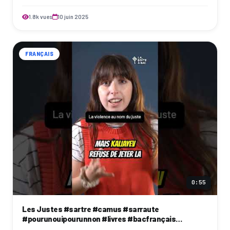
Les romans de l'éner…
1.8k vues
10 juin 2025
FRANÇAIS
0:55
Les Justes #sartre #camus #sarraute
#pourunouipourunnon #livres #bacfrançais
#bac2025 #lycée