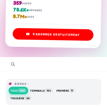
359
VIDÉOS
78.6K+
ABONNÉS
8.7M+
VUES
S'ABONNER GRATUITEMENT
NIVEAU :
TOUS
TERMINALE
PREMIÈRE
203
104
71
TROISIÈME
28