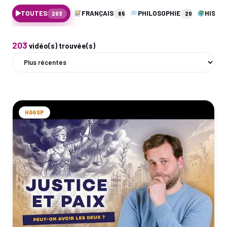
TOUTES
FRANÇAIS
PHILOSOPHIE
HISTO
203
65
20
203
vidéo(s) trouvée(s)
HGGSP