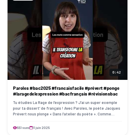
0:42
Paroles #bac2025 #francaisfacile #prévert #ponge
#laragedelexpression #bacfrançais #révisionsbac
Tu étudies La Rage de l’expression ? J’ai un super exemple
pour ta dissert’ de français ! Avec Paroles, le poète Jacques
Prévert nous plonge « Dans l’atelier du poète ». Comme
Francis Ponge, il propos…
551 vues
11 juin 2025