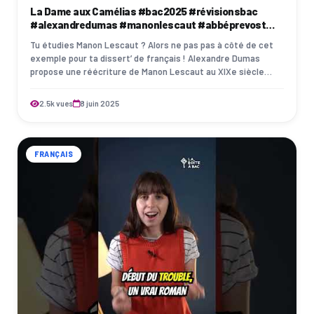
La Dame aux Camélias #bac2025 #révisionsbac
#alexandredumas #manonlescaut #abbéprevost
#français
Tu étudies Manon Lescaut ? Alors ne pas pas à côté de cet
exemple pour ta dissert’ de français ! Alexandre Dumas
propose une réécriture de Manon Lescaut au XIXe siècle
avec La Dame aux camélias. Un vr…
2.5k vues
8 juin 2025
FRANÇAIS