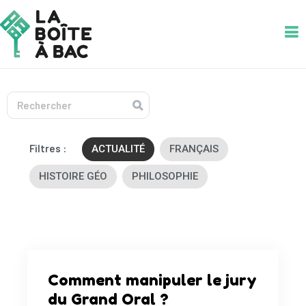
La Boîte à Bac
Le Bac, c'est dans la Boîte !
ACTUALITÉ
FRANÇAIS
HISTOIRE GÉO
PHILOSOPHIE
Comment manipuler le jury
du Grand Oral ?