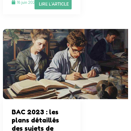
16 juin 2023
Français
LIRE L'ARTICLE
BAC 2023 : les
plans détaillés
des sujets de