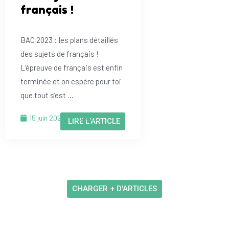
français !
BAC 2023 : les plans détaillés
des sujets de français !
L’épreuve de français est enfin
terminée et on espère pour toi
que tout s’est …
15 juin 2023
Français
LIRE L'ARTICLE
CHARGER + D'ARTICLES